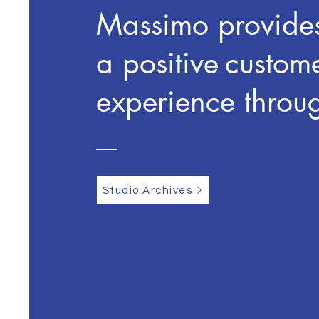
Massimo provide
a positive
custom
experience thro
Studio Archives