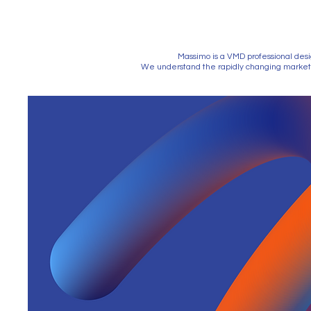
Massimo is a VMD professional desi
We understand the rapidly changing market t