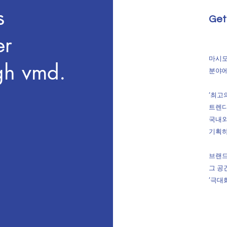
s
Get
er
마시모는
ugh vmd.
분야에
‘최고
트렌디
국내외
기획
브랜드
그 공
’극대