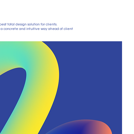
 total design solution for clients.
a concrete and intuitive way ahead of client