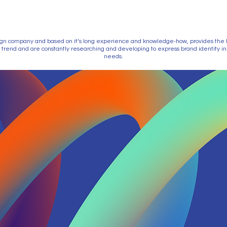
gn company and based on it’s long experience and knowledge-how, provides the best
rend and are constantly researching and developing to express brand identity in 
needs.